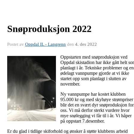
Snøproduksjon 2022
Postet av
Oppdal IL - Langrenn
den
4. des 2022
Oppstarten med snøproduksjon ved
Oppdal skistadion har ikke gått helt s
planlagt i år. Tekniske problemer og en
ødelagt vannpumpe gjorde at vi ikke
startet opp som planlagt i slutten av
november.
Ny vannpumpe har kostet klubben
95.000 kr og med skyhøye strømpriser
blir det en svært dyr snøproduksjon for
oss. Vi må derfor sterkt vurdere hvor
mye snølegging vi får til i år. Vi håper
på oppstart 7.desember.
Er du glad i tidlige skiforhold og ønsker å støtte klubbens arbeid