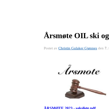
Årsmøte OIL ski og
Postet av
Christin Gulaker Gjønnes
den
7.
ÅRSMØTE 2023 - saksliste.pdf