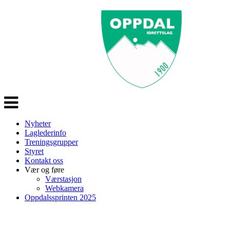
Veksle
navigasjon
Nyheter
Laglederinfo
Treningsgrupper
Styret
Kontakt oss
Vær og føre
Værstasjon
Webkamera
Oppdalssprinten 2025