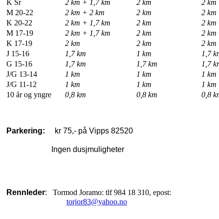
K Sr
2 km + 1,7 km
2 km
2 km
M 20-22
2 km + 2 km
2 km
2 km
K 20-22
2 km + 1,7 km
2 km
2 km
M 17-19
2 km + 1,7 km
2 km
2 km
K 17-19
2 km
2 km
2 km
J 15-16
1,7 km
1 km
1,7 k
G 15-16
1,7 km
1,7 km
1,7 k
J/G 13-14
1 km
1 km
1 km
J/G 11-12
1 km
1 km
1 km
10 år og yngre
0,8 km
0,8 km
0,8 k
Parkering:
     kr 75,- på Vipps 82520
Ingen dusjmuligheter
Rennleder
:
Tormod Joramo: tlf 984 18 310, epost:
torjor83@yahoo.no