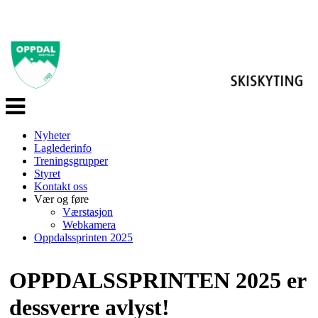
Veksle
navigasjon
Nyheter
Laglederinfo
Treningsgrupper
Styret
Kontakt oss
Vær og føre
Værstasjon
Webkamera
Oppdalssprinten 2025
OPPDALSSPRINTEN 2025 er
dessverre avlyst!