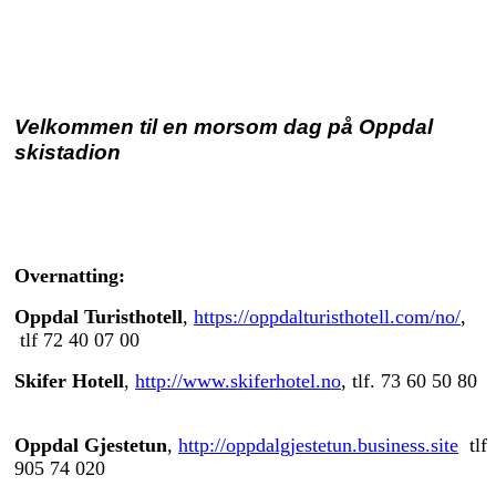
Velkommen til en morsom dag på Oppdal 
skistadion
Overnatting:
Oppdal Turisthotell
,
https://oppdalturisthotell.com/no/
,
tlf 72 40 07 00
Skifer Hotell
,
http://www.skiferhotel.no
, tlf. 73 60 50 80
Oppdal Gjestetun
,
http://oppdalgjestetun.business.site
tlf
905 74 020