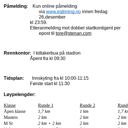
Påmelding
:
Kun online påmelding 
via 
www.eqtiming.no
 innen fredag 
26.desember
                       kl 23:59. 
                       Etteranmelding mot dobbel startkontigent per 
epost til 
tore@stenan.com
Rennkontor:
I tidtakerbua på stadion
Åpent fra kl 09:30
Tidsplan: 
Innskyting fra kl 10:00-11:15
Første start kl 11:30
Løypelengder:
Klasse
Runde 1
Runde 2
Rund
Åpen klasse
1,7 km
1 km
1,7 k
Masters
2 km
2 km
2 km
M Sr
2 km + 2 km
2 km
2 km