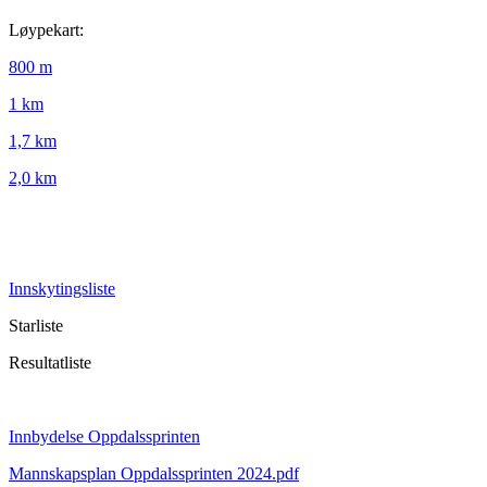
Løypekart:
800 m
1 km
1,7 km
2,0 km
Innskytingsliste
Starliste
Resultatliste
Innbydelse Oppdalssprinten
Mannskapsplan Oppdalssprinten 2024.pdf